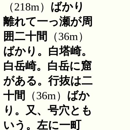
（218m）
ばかり
離れて一っ瀬が周
囲二十間
（36m）
ばかり。白塔崎。
白岳崎。白岳に窟
がある。行抜は二
十間
（36m）
ばか
り。又、号穴とも
いう。左に一町