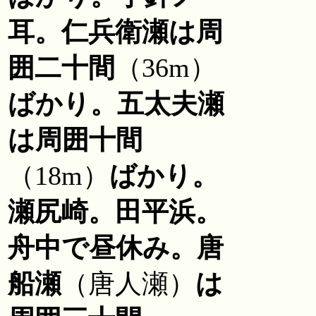
耳。仁兵衛瀬は周
囲二十間
（36m）
ばかり。五太夫瀬
は周囲十間
（18m）
ばかり。
瀬尻崎。田平浜。
舟中で昼休み。唐
船瀬
（唐人瀬）
は