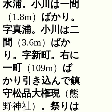
水浦。小川は一間
（1.8m）
ばかり。
字真浦。小川は二
間
（3.6m）
ばか
り。字新町。右に
一町
（109m）
ば
かり引き込んで鎮
守松品大権現
（熊
野神社）
。祭りは