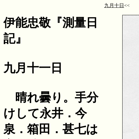
九月十日
<
伊能忠敬『測量日
記』
九月十一日
晴れ曇り。手分
けして永井．今
泉．箱田．甚七は