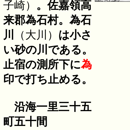
子崎）
。佐嘉領高
来郡為石村。為石
川
（大川）
は小さ
い砂の川である。
止宿の測所下に
為
印で打ち止める。
沿海一里三十五
町五十間