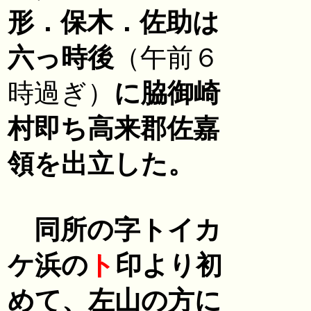
形．保木．佐助は
六っ時後
（午前６
時過ぎ）
に脇御崎
村即ち高来郡佐嘉
領を出立した。
同所の字トイカ
ケ浜の
ト
印より初
めて、左山の方に