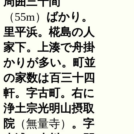
周囲三十間
（55m）
ばかり。
里平浜。椛島の人
家下。上湊で舟掛
かりが多い。町並
の家数は百三十四
軒。字古町。右に
浄土宗光明山摂取
院
（無量寺）
。字